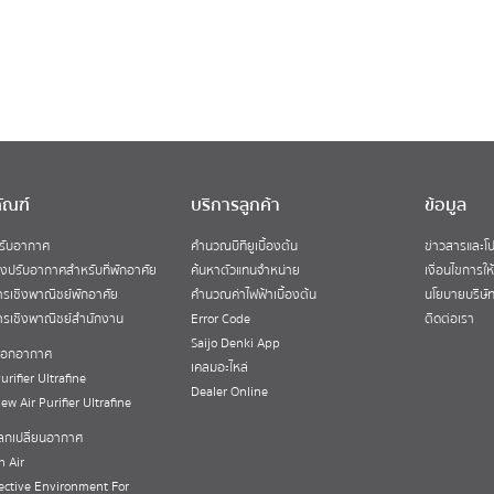
ัณฑ์
บริการลูกค้า
ข้อมูล
ปรับอากาศ
คำนวณบีทียูเบื้องต้น
ข่าวสารและโป
่องปรับอากาศสำหรับที่พักอาศัย
ค้นหาตัวแทนจำหน่าย
เงื่อนไขการให
รเชิงพาณิชย์พักอาศัย
คำนวณค่าไฟฟ้าเบื้องต้น
นโยบายบริษั
รเชิงพาณิชย์สำนักงาน
Error Code
ติดต่อเรา
Saijo Denki App
งฟอกอากาศ
เคลมอะไหล่
urifier Ultrafine
Dealer Online
New Air Purifier Ultrafine
แลกเปลี่ยนอากาศ
h Air
ective Environment For