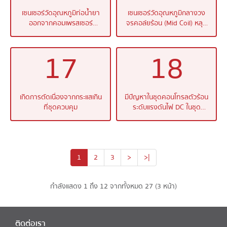
เซนเซอร์วัดอุณหภูมิท่อน้ำยา
เซนเซอร์วัดอุณหภูมิกลางวง
ออกจากคอมเพรสเซอร์
จรคอล์ยร้อน (Mid Coil) หลุด
(Discharge) หลุดหรือขาด
หรือขาด
17
18
เกิดการตัดเนื่องจากกระแสเกิน
มีปัญหาในชุดคอนโทรลตัวร้อน
ที่ชุดควบคุม
ระดับแรงดันไฟ DC ในชุด
คอนโทรลผิดปกติ
1
2
3
>
>|
กำลังแสดง 1 ถึง 12 จากทั้งหมด 27 (3 หน้า)
ติดต่อเรา