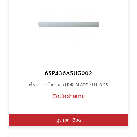
6SP436ASUG002
อะไหล่ของ : ใบปรับลม HORI.BLADE SJ-U18-25..
ติดต่อฝ่ายขาย
ดูรายละเอียด