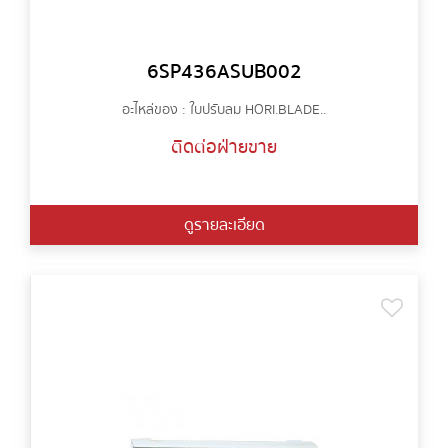
6SP436ASUB002
อะไหล่ของ : ใบปรับลม HORI.BLADE..
ติดต่อฝ่ายขาย
ดูรายละเอียด