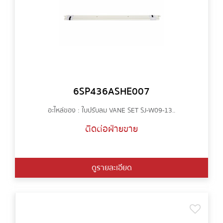
6SP436ASHE007
อะไหล่ของ : ใบปรับลม VANE SET SJ-W09-13..
ติดต่อฝ่ายขาย
ดูรายละเอียด