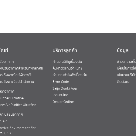
ัณฑ์
บริการลูกค้า
ข้อมูล
ปรับอากาศ
คำนวณบีทียูเบื้องต้น
ข่าวสารและโป
่องปรับอากาศสำหรับที่พักอาศัย
ค้นหาตัวแทนจำหน่าย
เงื่อนไขการให
รเชิงพาณิชย์พักอาศัย
คำนวณค่าไฟฟ้าเบื้องต้น
นโยบายบริษั
รเชิงพาณิชย์สำนักงาน
Error Code
ติดต่อเรา
Saijo Denki App
งฟอกอากาศ
เคลมอะไหล่
urifier Ultrafine
Dealer Online
New Air Purifier Ultrafine
แลกเปลี่ยนอากาศ
h Air
ective Environment For
al (PE)