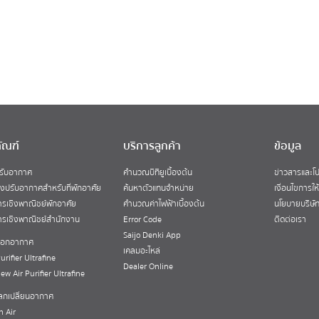
ัณฑ์
บริการลูกค้า
ข้อมูล
ปรับอากาศ
คำนวณบีทียูเบื้องต้น
ข่าวสารและโป
่องปรับอากาศสำหรับที่พักอาศัย
ค้นหาตัวแทนจำหน่าย
เงื่อนไขการให
รเชิงพาณิชย์พักอาศัย
คำนวณค่าไฟฟ้าเบื้องต้น
นโยบายบริษั
รเชิงพาณิชย์สำนักงาน
Error Code
ติดต่อเรา
Saijo Denki App
งฟอกอากาศ
เคลมอะไหล่
urifier Ultrafine
Dealer Online
New Air Purifier Ultrafine
แลกเปลี่ยนอากาศ
h Air